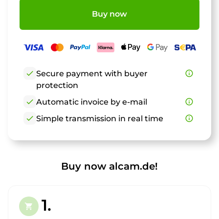
Buy now
check
Secure payment with buyer
info_outline
protection
check
Automatic invoice by e-mail
info_outline
check
Simple transmission in real time
info_outline
Buy now alcam.de!
1.
shopping_cart