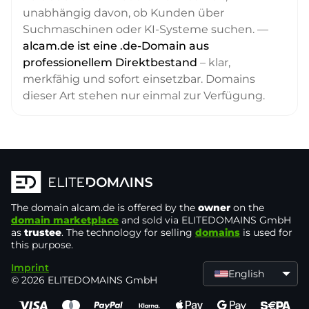
unabhängig davon, ob Kunden über
Suchmaschinen oder KI-Systeme suchen. —
alcam.de ist eine .de-Domain aus
professionellem Direktbestand
– klar,
merkfähig und sofort einsetzbar. Domains
dieser Art stehen nur einmal zur Verfügung.
The domain
alcam.de
is offered by the
owner
on the
domain marketplace
and sold via ELITEDOMAINS GmbH
as
trustee
. The technology for selling
domains
is used for
this purpose.
Imprint
English
© 2026 ELITEDOMAINS GmbH