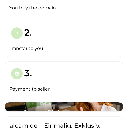
You buy the domain
2.
arrow_forward
Transfer to you
3.
paid
Payment to seller
alcam.de – Einmalig. Exklusiv.